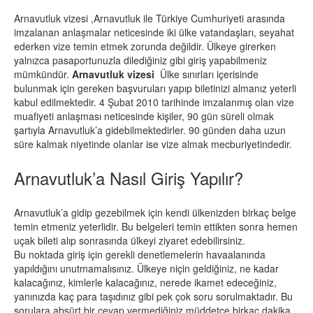
Arnavutluk vizesi ,Arnavutluk ile Türkiye Cumhuriyeti arasında
imzalanan anlaşmalar neticesinde iki ülke vatandaşları, seyahat
ederken vize temin etmek zorunda değildir. Ülkeye girerken
yalnızca pasaportunuzla dilediğiniz gibi giriş yapabilmeniz
mümkündür.
Arnavutluk vizesi
Ülke sınırları içerisinde
bulunmak için gereken başvuruları yapıp biletinizi almanız yeterli
kabul edilmektedir. 4 Şubat 2010 tarihinde imzalanmış olan vize
muafiyeti anlaşması neticesinde kişiler, 90 gün süreli olmak
şartıyla Arnavutluk’a gidebilmektedirler. 90 günden daha uzun
süre kalmak niyetinde olanlar ise vize almak mecburiyetindedir.
Arnavutluk’a Nasıl Giriş Yapılır?
Arnavutluk’a gidip gezebilmek için kendi ülkenizden birkaç belge
temin etmeniz yeterlidir. Bu belgeleri temin ettikten sonra hemen
uçak bileti alıp sonrasında ülkeyi ziyaret edebilirsiniz.
Bu noktada giriş için gerekli denetlemelerin havaalanında
yapıldığını unutmamalısınız. Ülkeye niçin geldiğiniz, ne kadar
kalacağınız, kimlerle kalacağınız, nerede ikamet edeceğiniz,
yanınızda kaç para taşıdınız gibi pek çok soru sorulmaktadır. Bu
sorulara absürt bir cevap vermediğiniz müddetçe birkaç dakika