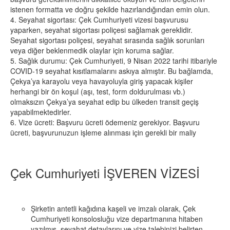
istenen formatta ve doğru şekilde hazırlandığından emin olun.
4. Seyahat sigortası: Çek Cumhuriyeti vizesi başvurusu
yaparken, seyahat sigortası poliçesi sağlamak gereklidir.
Seyahat sigortası poliçesi, seyahat sırasında sağlık sorunları
veya diğer beklenmedik olaylar için koruma sağlar.
5. Sağlık durumu: Çek Cumhuriyeti, 9 Nisan 2022 tarihi itibariyle
COVID-19 seyahat kısıtlamalarını askıya almıştır. Bu bağlamda,
Çekya’ya karayolu veya havayoluyla giriş yapacak kişiler
herhangi bir ön koşul (aşı, test, form doldurulması vb.)
olmaksızın Çekya’ya seyahat edip bu ülkeden transit geçiş
yapabilmektedirler.
6. Vize ücreti: Başvuru ücreti ödemeniz gerekiyor. Başvuru
ücreti, başvurunuzun işleme alınması için gerekli bir maliy
Çek Cumhuriyeti İŞVEREN VİZESİ
Şirketin antetli kağıdına kaşeli ve imzalı olarak, Çek
Cumhuriyeti konsolosluğu vize departmanına hitaben
yazılmış, seyahat detaylarını ve vize talebinizi belirten