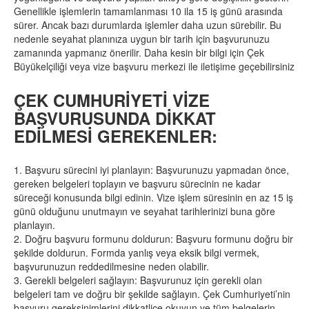
Genellikle işlemlerin tamamlanması 10 ila 15 iş günü arasında
sürer. Ancak bazı durumlarda işlemler daha uzun sürebilir. Bu
nedenle seyahat planınıza uygun bir tarih için başvurunuzu
zamanında yapmanız önerilir. Daha kesin bir bilgi için Çek
Büyükelçiliği veya vize başvuru merkezi ile iletişime geçebilirsiniz
ÇEK CUMHURİYETİ VİZE
BAŞVURUSUNDA DİKKAT
EDİLMESİ GEREKENLER:
1. Başvuru sürecini iyi planlayın: Başvurunuzu yapmadan önce,
gereken belgeleri toplayın ve başvuru sürecinin ne kadar
süreceği konusunda bilgi edinin. Vize işlem süresinin en az 15 iş
günü olduğunu unutmayın ve seyahat tarihlerinizi buna göre
planlayın.
2. Doğru başvuru formunu doldurun: Başvuru formunu doğru bir
şekilde doldurun. Formda yanlış veya eksik bilgi vermek,
başvurunuzun reddedilmesine neden olabilir.
3. Gerekli belgeleri sağlayın: Başvurunuz için gerekli olan
belgeleri tam ve doğru bir şekilde sağlayın. Çek Cumhuriyeti’nin
başvuru gereksinimlerini dikkatlice okuyun ve tüm belgelerin