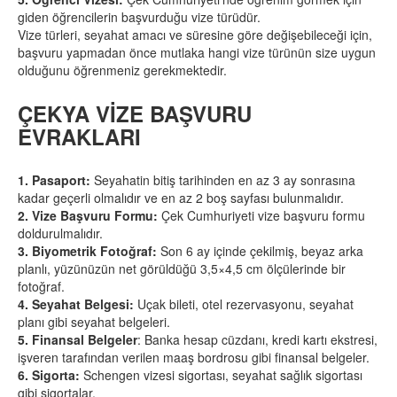
giden öğrencilerin başvurduğu vize türüdür.
Vize türleri, seyahat amacı ve süresine göre değişebileceği için,
başvuru yapmadan önce mutlaka hangi vize türünün size uygun
olduğunu öğrenmeniz gerekmektedir.
ÇEKYA VİZE BAŞVURU
EVRAKLARI
1. Pasaport:
Seyahatin bitiş tarihinden en az 3 ay sonrasına
kadar geçerli olmalıdır ve en az 2 boş sayfası bulunmalıdır.
2. Vize Başvuru Formu:
Çek Cumhuriyeti vize başvuru formu
doldurulmalıdır.
3. Biyometrik Fotoğraf:
Son 6 ay içinde çekilmiş, beyaz arka
planlı, yüzünüzün net görüldüğü 3,5×4,5 cm ölçülerinde bir
fotoğraf.
4. Seyahat Belgesi:
Uçak bileti, otel rezervasyonu, seyahat
planı gibi seyahat belgeleri.
5. Finansal Belgeler
: Banka hesap cüzdanı, kredi kartı ekstresi,
işveren tarafından verilen maaş bordrosu gibi finansal belgeler.
6. Sigorta:
Schengen vizesi sigortası, seyahat sağlık sigortası
gibi sigortalar.