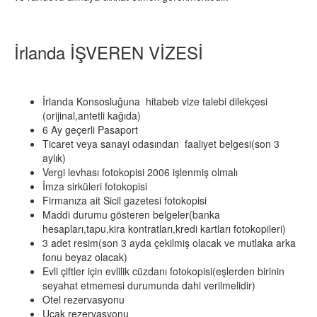
İrlanda İŞVEREN VİZESİ
İrlanda Konsosluğuna hitabeb vize talebi dilekçesi
(orijinal,antetli kağıda)
6 Ay geçerli Pasaport
Ticaret veya sanayi odasından faaliyet belgesi(son 3
aylık)
Vergi levhası fotokopisi 2006 işlenmiş olmalı
İmza sirküleri fotokopisi
Firmanıza ait Sicil gazetesi fotokopisi
Maddi durumu gösteren belgeler(banka
hesapları,tapu,kira kontratları,kredi kartları fotokopileri)
3 adet resim(son 3 ayda çekilmiş olacak ve mutlaka arka
fonu beyaz olacak)
Evli çiftler için evlilik cüzdanı fotokopisi(eşlerden birinin
seyahat etmemesi durumunda dahi verilmelidir)
Otel rezervasyonu
Uçak rezervasyonu