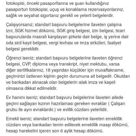
fotokopisi, önceki pasaportlarına ve şuan kullandığınız
pasaportun fotokopisi, uçuş ve konaklama rezervasyonlarınız,
sağlık ve seyahat sigortanız gerekli ve yeterli belgelerdir.
Çalışıyorsanız; standart başvuru belgelerine ilaveten çalışma
izni, SGK hizmet dökümü, SGK giriş belgesi, izin belgesi, ticari
başvurularda masrafı karşılayan şirkete dair belge, iş yerine dair
oda sicil kayıt belgesi, vergi levhası ve imza sirküleri, faaliyet
belgesi gereklidir.
Öğrenci iseniz; standart başvuru belgelerine ilaveten öğrenci
belgesi, CVP, diploma veya transkript, niyet mektubu, varsa
diğer sertifikalarınız, 18 yaşından küçükler için muvaffakname,
geçiminizi üstlenen kişinin geçim durumuna ait belgedir. Okuldan
ve bankadan alınacak olan belgelerin ıslak imza ve kaşeli
olmasına dikkat edilmelidir.
Ev hanımı iseniz; standart başvuru belgelerine ilaveten ailede
geçimi sağlayan kızının hazırlaması gereken evraklar ( Çalışan
grubu ile aynı evraklardır.) ve evlilik cüzdanı yeterlidir.
Emekli iseniz; standart başvuru belgelerine ilaveten emeklilik
cüzdanı veya bankadan temin edilecek emeklilik maaşı dökümü,
hesap hareketini içeren son 6 aylık hesap dökümü.